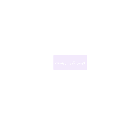
فیلتر کن
ریست