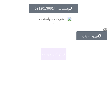
پشتیبانی: 09120136814
0
ورود به پنل
فیلتر کن
ریست