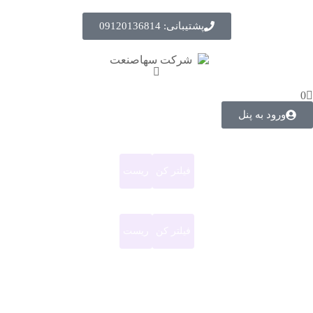
پشتیبانی: 09120136814
0
ورود به پنل
فیلتر کن
ریست
فیلتر کن
ریست