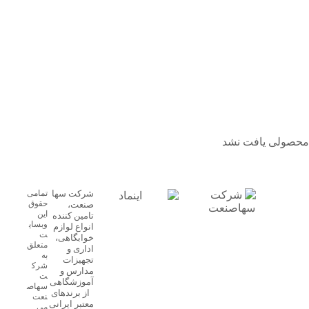
محصولی یافت نشد
شرکت سها
تمامی
حقوق
صنعت،
این
تامین کننده
وبسای
انواع لوازم
ت
خوابگاهی،
متعلق
اداری و
به
تجهیزات
شرک
مدارس و
ت
آموزشگاهی
سهاص
از برندهای
نعت
معتبر ایرانی
می