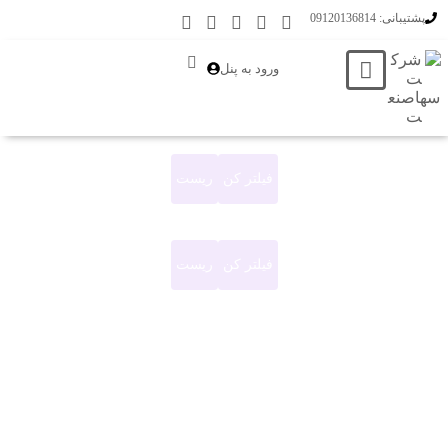
پشتیبانی: 09120136814
0
ورود به پنل
فیلتر کن
ریست
فیلتر کن
ریست