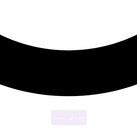
فیلتر کن
ریست