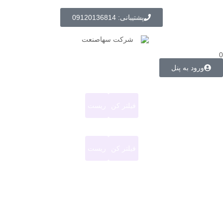
پشتیبانی: 09120136814
0
ورود به پنل
فیلتر کن
ریست
فیلتر کن
ریست