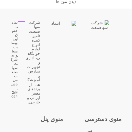
دیدن تنوع ها
شرکت
تمام
ی
سها
حقو
صنعت،
ق
تامین
این
کننده
وبسا
انواع
یت
لوازم
متعل
خوابگاه
ق به
ی، اداری
شرک
و
ت
تجهیزات
سها
مدارس
صنع
و
ت
آموزشگا
می
هی از
باشد
.
برندهای
@2
معتبر
024
ایرانی و
خارجی.
منوی دسترسی
منوی پنل