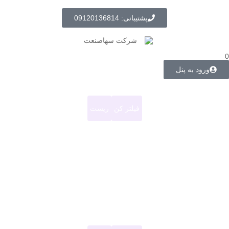
پشتیبانی: 09120136814
0
ورود به پنل
فیلتر کن
ریست