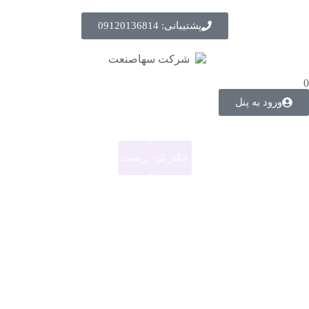
پشتیبانی: 09120136814
0
ورود به پنل
فیلتر کن
ریست