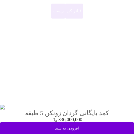
فیلتر کن
ریست
کمد بایگانی گردان زونکن 5 طبقه
336,000,000
﷼
افزودن به سبد