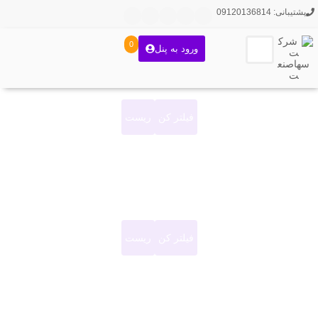
پشتیبانی: 09120136814
0
ورود به پنل
فیلتر کن
ریست
فیلتر کن
ریست