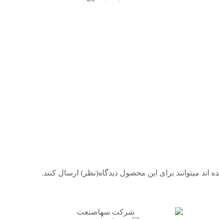
105,000,000
﷼
0
﷼
0
﷼
0
﷼
اند میتوانند برای این محصول دیدگاه(نظر) ارسال کنند.