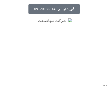
پشتیبانی: 09120136814